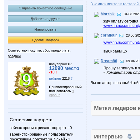
3 комплиментов в гостевой 
Отправить приватное сообщение
Morzhik
04.08.2023
Добавить в друзья
жду оплату сегодня
www.nn.ru/community
Игнорировать
cornflour
28.06.20
Сделать подарок
www.nn.ru/community/
Совместная покупка: сбор предоплаты,
выбираем цр
раздачи
Dream86
09.04.20
популярность:
12090 место
Прошу заглянуть в 
-10 ↓
« Комментарий отр
рейтинг
2218
?
Вы не авторизованы! Чтоб
Привилегированный
пользователь
9
уровня
Метки лидеров
Статистика портрета:
сейчас просматривают портрет - 0
зарегистрированные пользователи
Интервью
посетившие портрет за 7 дней - 1